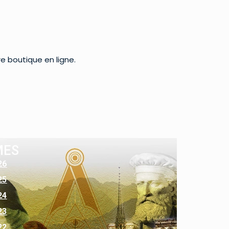
re boutique en ligne.
MES
26
25
24
23
22