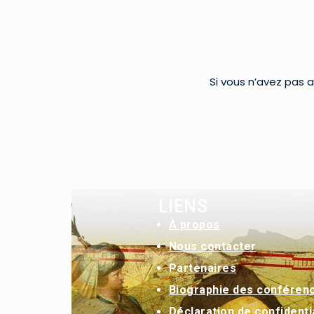
Si vous n’avez pas a
LIENS
À
propos
Nous contacter
Partenaires
Biographie des conféren
Déclaration de confidentia