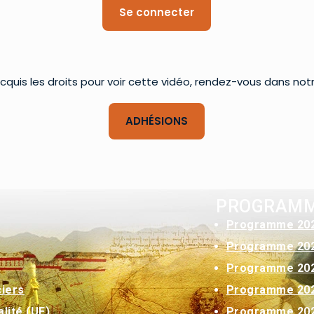
Se connecter
cquis les droits pour voir cette vidéo, rendez-vous dans not
ADHÉSIONS
PROGRAM
Programme 20
Programme 20
Programme 20
Programme 20
ciers
Programme 20
lité (UE)