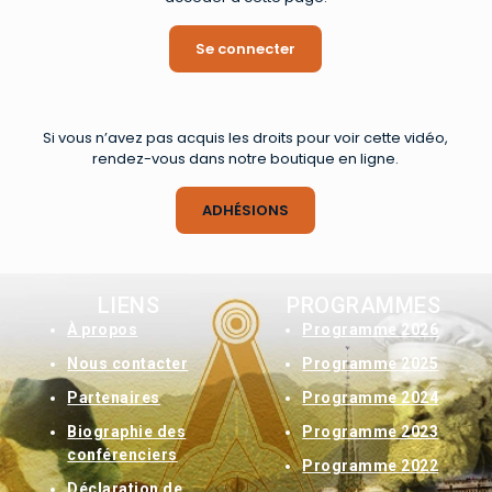
Se connecter
Si vous n’avez pas acquis les droits pour voir cette vidéo,
rendez-vous dans notre boutique en ligne.
ADHÉSIONS
LIENS
PROGRAMMES
À
propos
Programme 2026
Nous contacter
Programme 2025
Partenaires
Programme 2024
Biographie des
Programme 2023
conférenciers
Programme 2022
Déclaration de